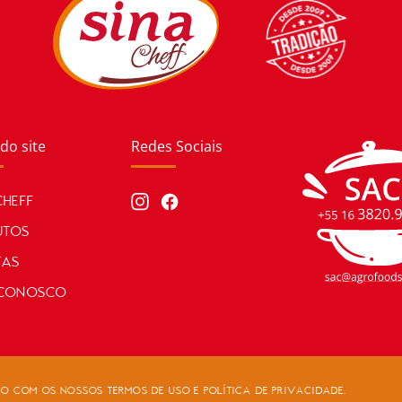
do site
Redes Sociais
CHEFF
UTOS
TAS
 CONOSCO
RDO COM OS NOSSOS
TERMOS DE USO
E
POLÍTICA DE PRIVACIDADE
.