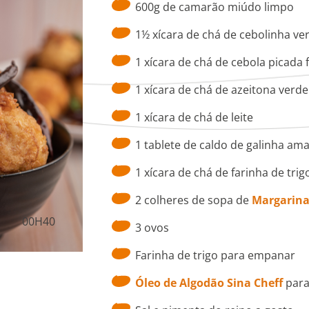
600g de camarão miúdo limpo
1½ xícara de chá de cebolinha ver
1 xícara de chá de cebola picada 
1 xícara de chá de azeitona verde
1 xícara de chá de leite
1 tablete de caldo de galinha am
1 xícara de chá de farinha de trig
2 colheres de sopa de
Margarina 
00H40
3 ovos
Farinha de trigo para empanar
Óleo de Algodão Sina Cheff
para 