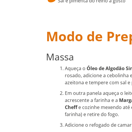
Sal e pimenta do reino a gosto
Modo de Pre
Massa
Aqueça o
Óleo de Algodão Si
rosado, adicione a cebolinha e
azeitona e tempere com sal e
Em outra panela aqueça o leite
acrescente a farinha e a
Marga
Cheff
e cozinhe mexendo até e
farinha) e retire do fogo.
Adicione o refogado de camar