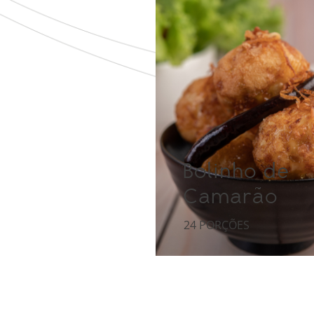
Bolinho de
Camarão
24 PORÇÕES