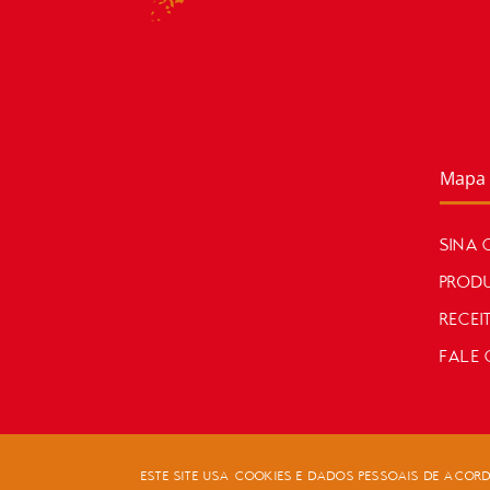
Mapa 
SINA 
PROD
RECEI
FALE
ESTE SITE USA COOKIES E DADOS PESSOAIS DE ACO