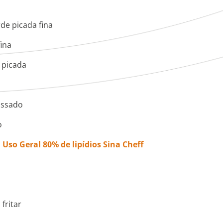
de picada fina
fina
 picada
assado
o
Uso Geral 80% de lipídios Sina Cheff
fritar