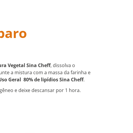
paro
ra Vegetal Sina Cheff
, dissolva o
junte a mistura com a massa da farinha e
so Geral 80% de lipídios Sina Cheff
.
gêneo e deixe descansar por 1 hora.