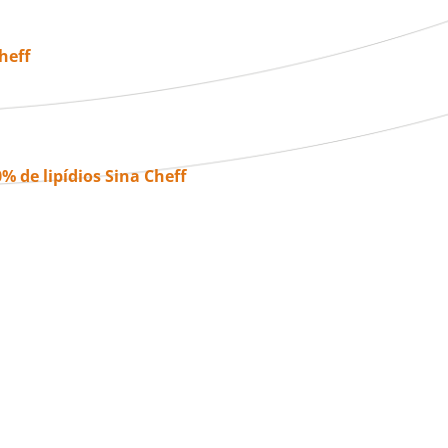
heff
 de lipídios Sina Cheff