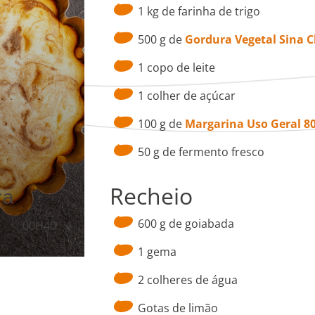
1 kg de farinha de trigo
500 g de
Gordura Vegetal Sina C
1 copo de leite
1 colher de açúcar
100 g de
Margarina Uso Geral 80%
50 g de fermento fresco
Recheio
ra
600 g de goiabada
00H40
1 gema
2 colheres de água
Gotas de limão