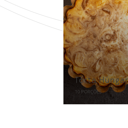
Torta Húnga
10 PORÇÕES